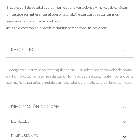
El cuero curtido vegetal que utilizamos tiene variaciones y marcas de carácter
únicas que son inherentes al cuero natural. Al estar curtidas con taninos
vegetales, las tonalidades y colores
de las pieles también pueden variar ligeramente de un lote a otro.
DESCRIPCIÓN
Georgia es nuestro bolso rectangular de piel, utilízalo tanto como bolso de mano
o al hombro. Con una correa de cordón forrado, es un accesorio atemporal que te
acompañara por años, anúdalo a ambos lados o a un lado para darle versatilidad.
INFORMACIÓN ADICIONAL
DETALLES
DIMENSIONES