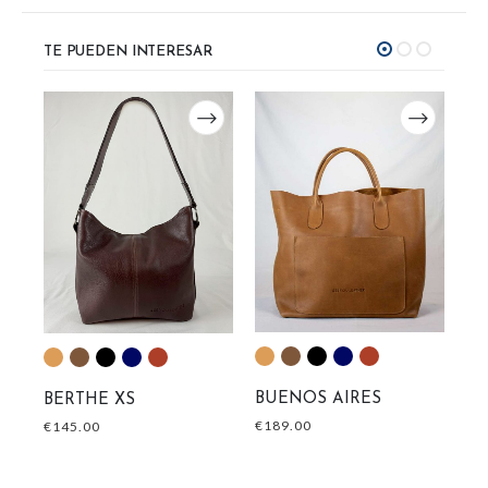
TE PUEDEN INTERESAR
M
BUENOS AIRES
BERTHE XS
EX
€
1
€
189.00
€
145.00