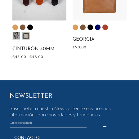
LO
GEORGIA
EX
B
€
90.00
CINTURÓN 40MM
€
2
€
45.00
-
€
48.00
NEWSLETTER
Suscríbete a nuestra Newsletter, te enviaremos
información sobre novedades y tendencias
CONTACTO