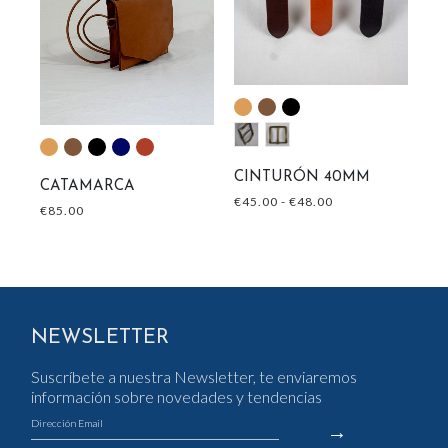
C
€
5
CINTURÓN 40MM
CATAMARCA
€
45.00
-
€
48.00
€
85.00
NEWSLETTER
Suscríbete a nuestra Newsletter, te enviaremos
información sobre novedades y tendencias