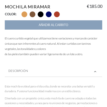
€
185.00
MOCHILA MIRAMAR
COLOR
AÑADIR AL CARRITO
El cuero curtido vegetal que utilizamos tiene variaciones y marcas de carácter
únicas que son inherentes al cuero natural. Al estar curtidas con taninos
vegetales, las tonalidades y colores
de las pieles también pueden variar ligeramente de un lote a otro.
DESCRIPCIÓN
Esta mochila es ideal para el día a día, donde se necesita una bolsa versátil y
duradera. Fusiona funcionalidad moderna con un estilo clásico.
Diseñada con un propósito único, esta mochila de cuero se adapta a todas las
ocasiones y necesidades, ya sea para reuniones de negocios, pernoctaciones o