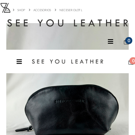
SHOP
ACCESORIOS
NECESER OLOT L
0
0