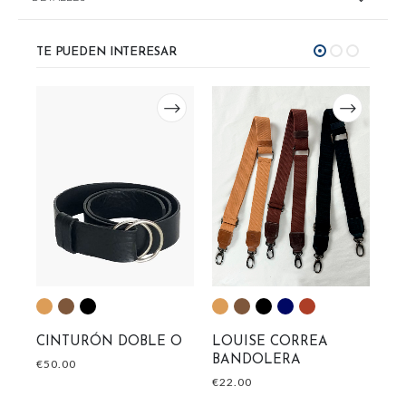
TE PUEDEN INTERESAR
A
M
CINTURÓN DOBLE O
LOUISE CORREA
BANDOLERA
€
2
€
50.00
€
22.00