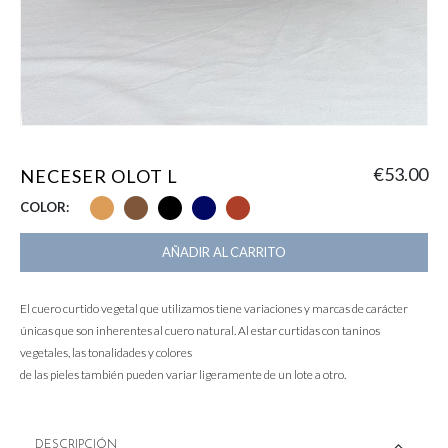
€
53.00
NECESER OLOT L
COLOR
AÑADIR AL CARRITO
El cuero curtido vegetal que utilizamos tiene variaciones y marcas de carácter
únicas que son inherentes al cuero natural. Al estar curtidas con taninos
vegetales, las tonalidades y colores
de las pieles también pueden variar ligeramente de un lote a otro.
DESCRIPCIÓN