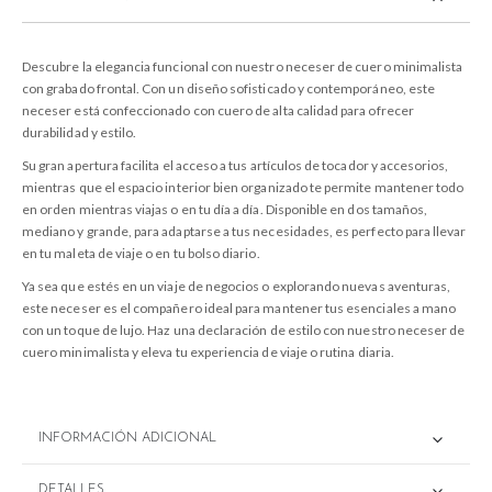
Descubre la elegancia funcional con nuestro neceser de cuero minimalista
con grabado frontal. Con un diseño sofisticado y contemporáneo, este
neceser está confeccionado con cuero de alta calidad para ofrecer
durabilidad y estilo.
Su gran apertura facilita el acceso a tus artículos de tocador y accesorios,
mientras que el espacio interior bien organizado te permite mantener todo
en orden mientras viajas o en tu día a día. Disponible en dos tamaños,
mediano y grande, para adaptarse a tus necesidades, es perfecto para llevar
en tu maleta de viaje o en tu bolso diario.
Ya sea que estés en un viaje de negocios o explorando nuevas aventuras,
este neceser es el compañero ideal para mantener tus esenciales a mano
con un toque de lujo. Haz una declaración de estilo con nuestro neceser de
cuero minimalista y eleva tu experiencia de viaje o rutina diaria.
INFORMACIÓN ADICIONAL
DETALLES